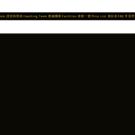
edule 課堂時間表
Coaching Team 教練團隊
Facilities 拳館一覽
Price List 價目表
FAQ 常見